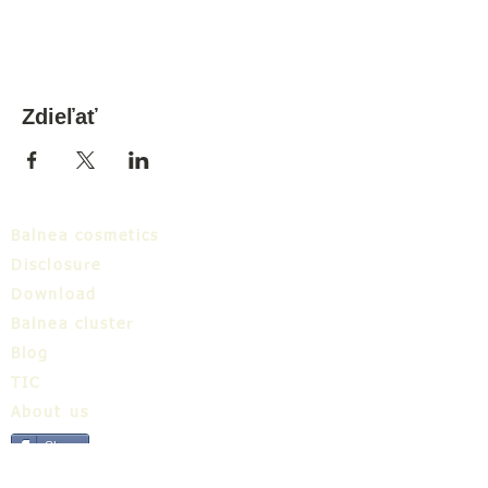
Zdieľať
Balnea cosmetics
Disclosure
Download
Balnea cluster
Blog
TIC
About us
Share