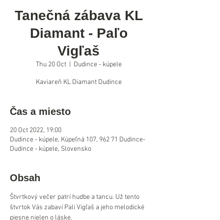
Tanečná zábava KL
Diamant - Paľo
Vigľaš
Thu 20 Oct
  |  
Dudince - kúpele
Kaviareň KL Diamant Dudince
Čas a miesto
20 Oct 2022, 19:00
Dudince - kúpele, Kúpeľná 107, 962 71 Dudince-
Dudince - kúpele, Slovensko
Obsah
Štvrtkový večer patrí hudbe a tancu. Už tento 
štvrtok Vás zabaví Pali Vigľaš a jeho melodické 
piesne nielen o láske.