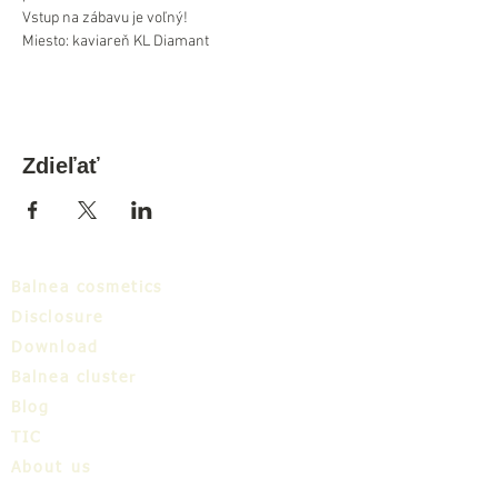
Vstup na zábavu je voľný!
Miesto: kaviareň KL Diamant
Zdieľať
Balnea cosmetics
Disclosure
Download
Balnea cluster
Blog
TIC
About us