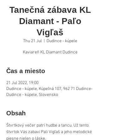
Tanečná zábava KL
Diamant - Paľo
Vigľaš
Thu 21 Jul
  |  
Dudince - kúpele
Kaviareň KL Diamant Dudince
Čas a miesto
21 Jul 2022, 19:00
Dudince - kúpele, Kúpeľná 107, 962 71 Dudince-
Dudince - kúpele, Slovensko
Obsah
Štvrtkový večer patrí hudbe a tancu. Už tento 
štvrtok Vás zabaví Pali Vigľaš a jeho melodické 
piesne nielen o láske.