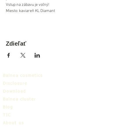
Vstup na zábavu je voľný!
Miesto: kaviareň KL Diamant
Zdieľať
Balnea cosmetics
Disclosure
Download
Balnea cluster
Blog
TIC
About us