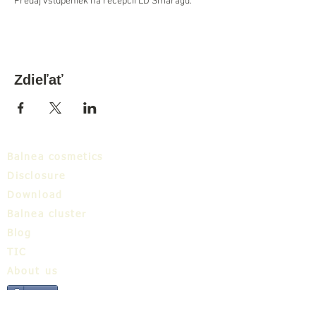
Predaj vstupeniek na recepcii LD Smaragd.
Zdieľať
Balnea cosmetics
Disclosure
Download
Balnea cluster
Blog
TIC
About us
Share