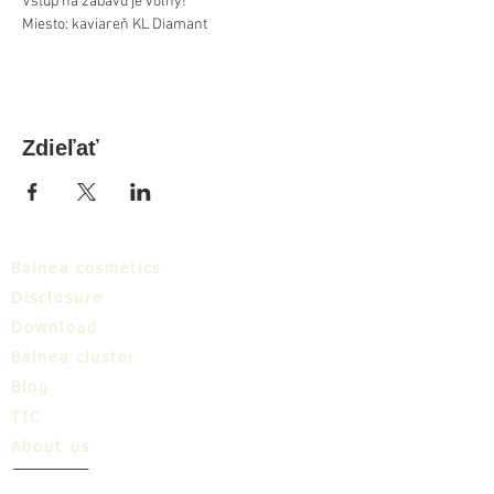
Vstup na zábavu je voľný!
Miesto: kaviareň KL Diamant
Zdieľať
Balnea cosmetics
Disclosure
Download
Balnea cluster
Blog
TIC
About us
Share