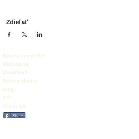
Zdieľať
Balnea cosmetics
Disclosure
Download
Balnea cluster
Blog
TIC
About us
Share