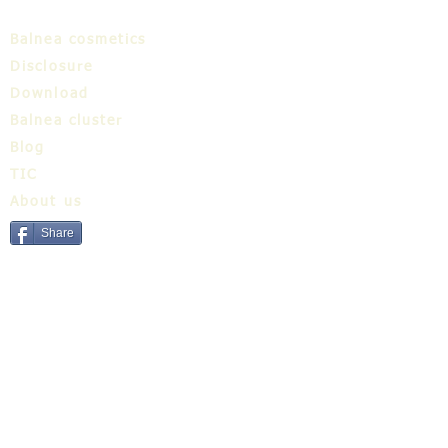
Balnea cosmetics
Disclosure
Download
Balnea cluster
Blog
TIC
About us
Share