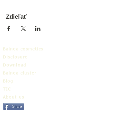
Zdieľať
Balnea cosmetics
Disclosure
Download
Balnea cluster
Blog
TIC
About us
Share