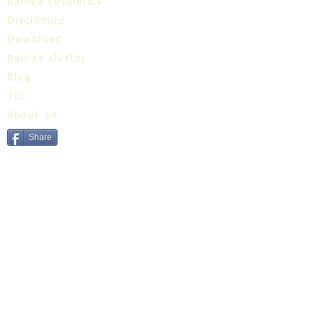
Balnea cosmetics
Disclosure
Download
Balnea cluster
Blog
TIC
About us
Share