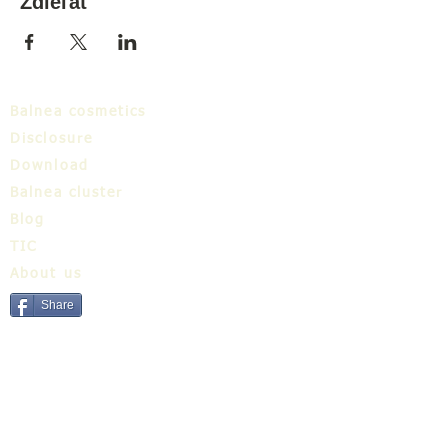
Zdieľať
Balnea cosmetics
Disclosure
Download
Balnea cluster
Blog
TIC
About us
Share