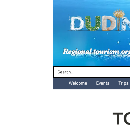
Dud
Regional tourism or
Welcome
Events
Trips
T