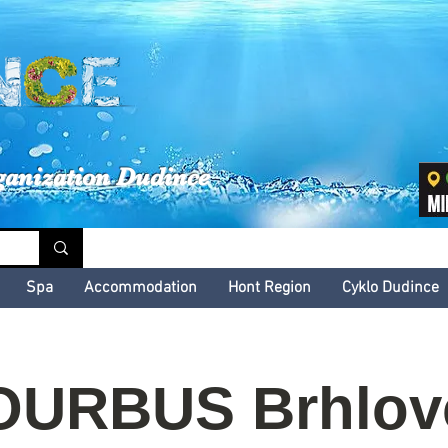
inské kultúrne leto
ganization Dudince
Spa
Accommodation
Hont Region
Cyklo Dudince
OURBUS Brhlov