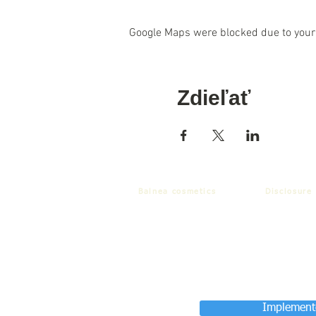
Google Maps were blocked due to your 
Zdieľať
Balnea cosmetics
Disclosure
Implemente