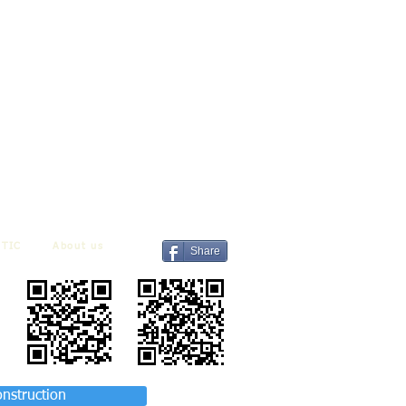
TIC
About us
Share
onstruction