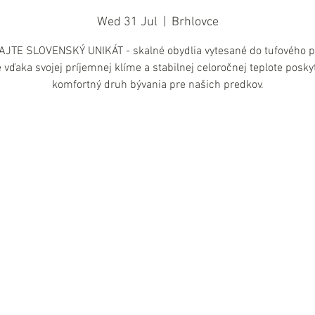
Wed 31 Jul
  |  
Brhlovce
JTE SLOVENSKÝ UNIKÁT - skalné obydlia vytesané do tufového po
 vďaka svojej príjemnej klíme a stabilnej celoročnej teplote posky
komfortný druh bývania pre našich predkov.