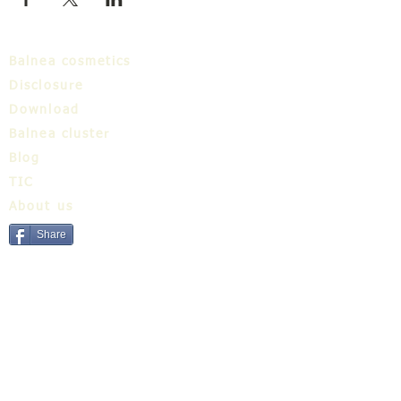
Balnea cosmetics
Disclosure
Download
Balnea cluster
Blog
TIC
About us
Share