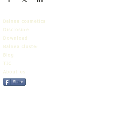
Balnea cosmetics
Disclosure
Download
Balnea cluster
Blog
TIC
About us
Share