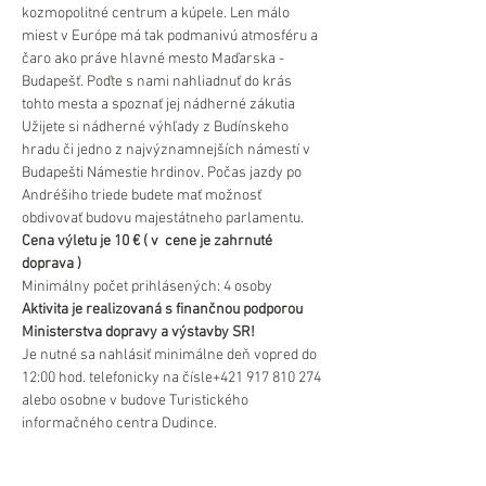
kozmopolitné centrum a kúpele. Len málo 
miest v Európe má tak podmanivú atmosféru a 
čaro ako práve hlavné mesto Maďarska - 
Budapešť. Poďte s nami nahliadnuť do krás 
tohto mesta a spoznať jej nádherné zákutia 
Užijete si nádherné výhľady z Budínskeho 
hradu či jedno z najvýznamnejších námestí v 
Budapešti Námestie hrdinov. Počas jazdy po 
Andréšiho triede budete mať možnosť 
obdivovať budovu majestátneho parlamentu.
Cena výletu je 10 € ( v  cene je zahrnuté 
doprava )
Minimálny počet prihlásených: 4 osoby
Aktivita je realizovaná s finančnou podporou 
Ministerstva dopravy a výstavby SR!
Je nutné sa nahlásiť minimálne deň vopred do 
12:00 hod. telefonicky na čísle+421 917 810 274 
alebo osobne v budove Turistického 
informačného centra Dudince.