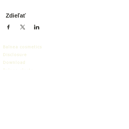
Zdieľať
Balnea cosmetics
Disclosure
Download
Balnea cluster
Blog
TIC
About us
Share