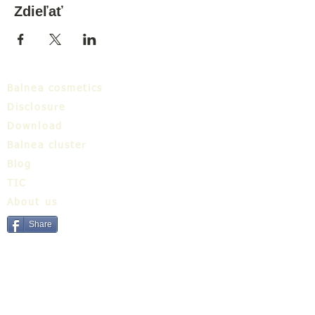
Zdieľať
Balnea cosmetics
Disclosure
Download
Balnea cluster
Blog
TIC
About us
Share