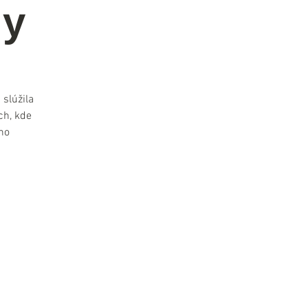
ny
 slúžila
ch, kde
ho