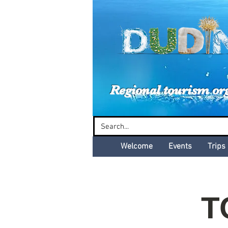
Dud
Regional tourism or
Welcome
Events
Trips
T