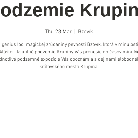
odzemie Krupi
Thu 28 Mar
  |  
Bzovík
i genius loci magickej zrúcaniny pevnosti Bzovík, ktorá v minulosti
 kláštor. Tajuplné podzemie Krupiny Vás prenesie do časov minulý
ednotlivé podzemné expozície Vás oboznámia s dejinami slobodné
kráľovského mesta Krupina.