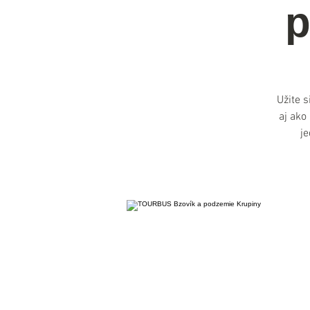
p
Užite s
aj ako
j