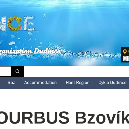
inské kultúrne leto
ganization Dudince
Spa
Accommodation
Hont Region
Cyklo Dudince
OURBUS Bzovík