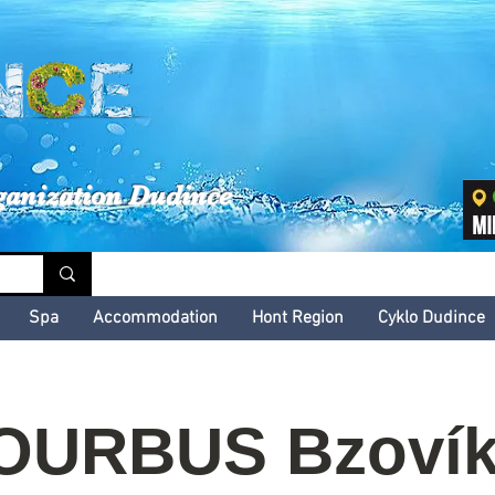
inské kultúrne leto
ganization Dudince
Spa
Accommodation
Hont Region
Cyklo Dudince
OURBUS Bzovík