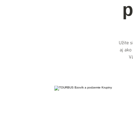
p
Užite s
aj ako
V