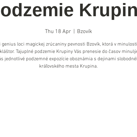
odzemie Krupi
Thu 18 Apr
  |  
Bzovík
i genius loci magickej zrúcaniny pevnosti Bzovík, ktorá v minulosti
 kláštor. Tajuplné podzemie Krupiny Vás prenesie do časov minulý
ás jednotlivé podzemné expozície oboznámia s dejinami slobodné
kráľovského mesta Krupina.