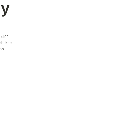
ny
 slúžila
ch, kde
ho