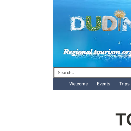
Dud
Regional tourism or
Welcome
Events
Trips
T