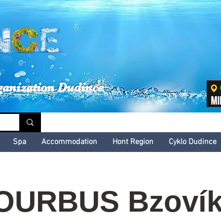
inské kultúrne leto
ganization Dudince
Spa
Accommodation
Hont Region
Cyklo Dudince
OURBUS Bzovík