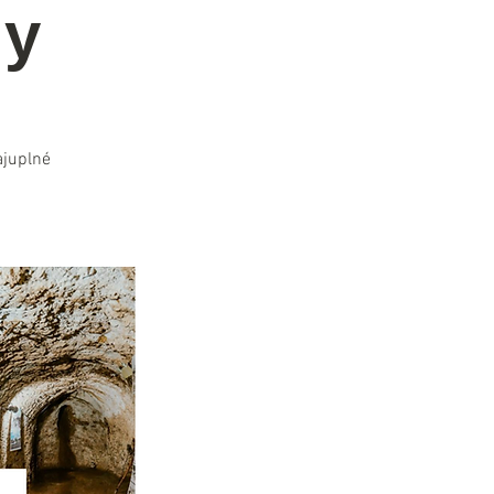
ny
ajuplné