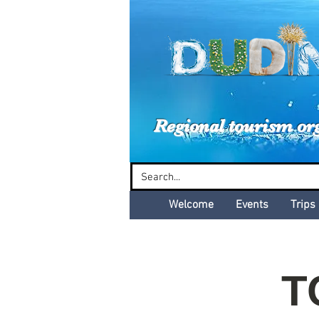
Dud
Regional tourism or
Welcome
Events
Trips
T