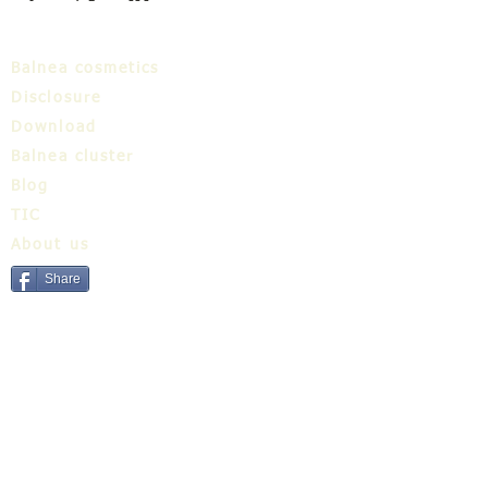
Balnea cosmetics
Disclosure
Download
Balnea cluster
Blog
TIC
About us
Share