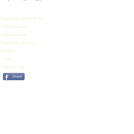
Balnea cosmetics
Disclosure
Download
Balnea cluster
Blog
TIC
About us
Share