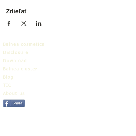
Zdieľať
Balnea cosmetics
Disclosure
Download
Balnea cluster
Blog
TIC
About us
Share