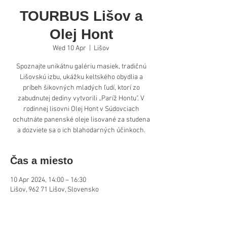
TOURBUS Lišov a
Olej Hont
Wed 10 Apr
  |  
Lišov
Spoznajte unikátnu galériu masiek, tradičnú
Lišovskú izbu, ukážku keltského obydlia a
príbeh šikovných mladých ľudí, ktorí zo
zabudnutej dediny vytvorili „Paríž Hontu". V
rodinnej lisovni Olej Hont v Súdovciach
ochutnáte panenské oleje lisované za studena
a dozviete sa o ich blahodarných účinkoch.
Čas a miesto
10 Apr 2024, 14:00 – 16:30
Lišov, 962 71 Lišov, Slovensko