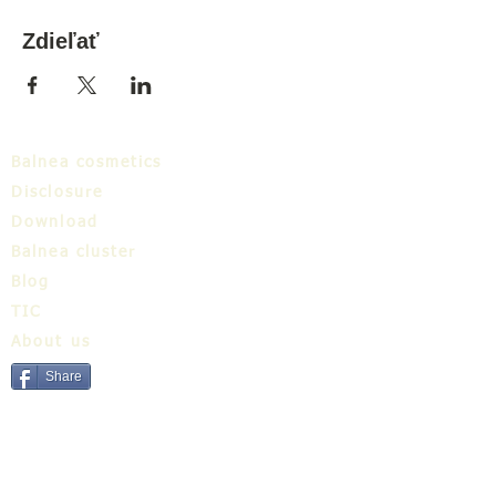
Zdieľať
Balnea cosmetics
Disclosure
Download
Balnea cluster
Blog
TIC
About us
Share