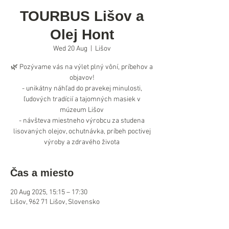
TOURBUS Lišov a
Olej Hont
Wed 20 Aug
  |  
Lišov
🌿 Pozývame vás na výlet plný vôní, príbehov a
objavov!
- unikátny náhľad do pravekej minulosti,
ľudových tradícií a tajomných masiek v
múzeum Lišov
- návšteva miestneho výrobcu za studena
lisovaných olejov, ochutnávka, príbeh poctivej
výroby a zdravého života
Čas a miesto
20 Aug 2025, 15:15 – 17:30
Lišov, 962 71 Lišov, Slovensko