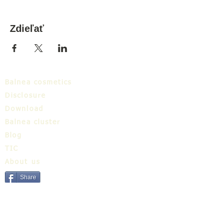
Zdieľať
Balnea cosmetics
Disclosure
Download
Balnea cluster
Blog
TIC
About us
Share