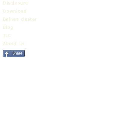
Disclosure
Download
Balnea cluster
Blog
TIC
About us
Share