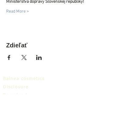
Ministerstva dopravy Slovenskej republiky!
Read More >
Zdieľať
Balnea cosmetics
Disclosure
Download
Balnea cluster
Blog
TIC
About us