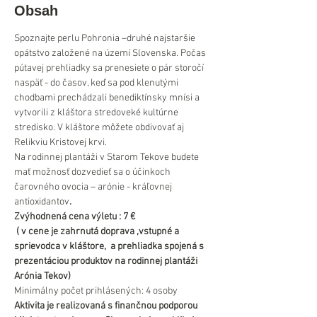
Obsah
Spoznajte perlu Pohronia –druhé najstaršie 
opátstvo založené na území Slovenska. Počas 
pútavej prehliadky sa prenesiete o pár storočí 
naspäť - do časov, keď sa pod klenutými 
chodbami prechádzali benediktínsky mnísi a 
vytvorili z kláštora stredoveké kultúrne 
stredisko. V kláštore môžete obdivovať aj 
Relikviu Kristovej krvi.
Na rodinnej plantáži v Starom Tekove budete 
mať možnosť dozvedieť sa o účinkoch 
čarovného ovocia – arónie - kráľovnej 
antioxidantov
.
Zvýhodnená cena výletu : 7 €
 ( v cene je zahrnutá doprava ,vstupné a 
sprievodca v kláštore,  a prehliadka spojená s 
prezentáciou produktov na rodinnej plantáži 
Arónia Tekov)
Minimálny počet prihlásených: 4 osoby
Aktivita je realizovaná s finančnou podporou 