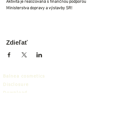
Aktivita je realizovaná s finančnou podporou 
Ministerstva dopravy a výstavby SR!
Zdieľať
Balnea cosmetics
Disclosure
Download
Balnea cluster
Blog
TIC
About us
Share