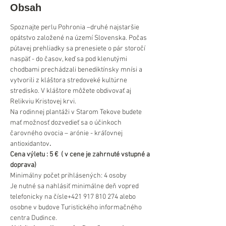
Obsah
Spoznajte perlu Pohronia –druhé najstaršie 
opátstvo založené na území Slovenska. Počas 
pútavej prehliadky sa prenesiete o pár storočí 
naspäť - do časov, keď sa pod klenutými 
chodbami prechádzali benediktínsky mnísi a 
vytvorili z kláštora stredoveké kultúrne 
stredisko. V kláštore môžete obdivovať aj 
Relikviu Kristovej krvi.
Na rodinnej plantáži v Starom Tekove budete 
mať možnosť dozvedieť sa o účinkoch 
čarovného ovocia – arónie - kráľovnej 
antioxidantov
.
Cena výletu : 5 €  ( v cene je zahrnuté vstupné a 
doprava)  
Minimálny počet prihlásených: 4 osoby
Je nutné sa nahlásiť minimálne deň vopred 
telefonicky na čísle+421 917 810 274 alebo 
osobne v budove Turistického informačného 
centra Dudince.