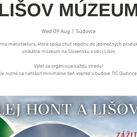
LIŠOV MÚZEU
Wed 09 Aug
  |  
Súdovce
nná manufaktúra, ktorá spája chuť regiónu do jedinečných produk
unikátne múzeum na Slovensku v obci Lišov
Výlet sa organizuje každú stredu!
Je nutné sa nahlásiť minimálne deň vopred v budove TIC Dudince