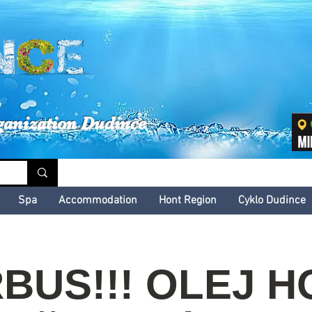
inské kultúrne leto
ganization Dudince
Spa
Accommodation
Hont Region
Cyklo Dudince
BUS!!! OLEJ H