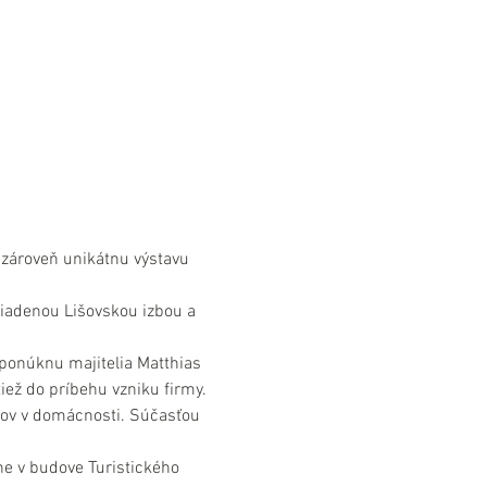
a zároveň unikátnu výstavu 
riadenou Lišovskou izbou a 
 ponúknu majitelia Matthias 
iež do príbehu vzniku firmy. 
tov v domácnosti. Súčasťou 
e v budove Turistického 