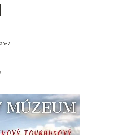
M
tov a
!