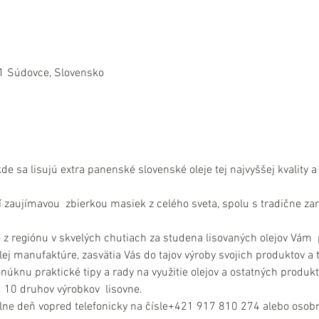
1 Súdovce, Slovensko
de sa lisujú extra panenské slovenské oleje tej najvyššej kvality 
 zaujímavou  zbierkou masiek z celého sveta, spolu s tradične za
 z regiónu v skvelých chutiach za studena lisovaných olejov Vám 
ej manufaktúre, zasvätia Vás do tajov výroby svojich produktov a t
úknu praktické tipy a rady na využitie olejov a ostatných produk
  10 druhov výrobkov  lisovne.
lne deň vopred telefonicky na čísle+421 917 810 274 alebo osobn