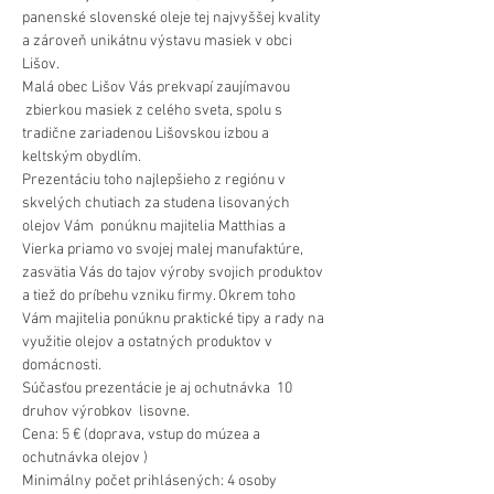
panenské slovenské oleje tej najvyššej kvality 
a zároveň unikátnu výstavu masiek v obci 
Lišov.
Malá obec Lišov Vás prekvapí zaujímavou 
 zbierkou masiek z celého sveta, spolu s 
tradične zariadenou Lišovskou izbou a 
keltským obydlím.
Prezentáciu toho najlepšieho z regiónu v 
skvelých chutiach za studena lisovaných 
olejov Vám  ponúknu majitelia Matthias a 
Vierka priamo vo svojej malej manufaktúre, 
zasvätia Vás do tajov výroby svojich produktov 
a tiež do príbehu vzniku firmy. Okrem toho 
Vám majitelia ponúknu praktické tipy a rady na 
využitie olejov a ostatných produktov v 
domácnosti.
Súčasťou prezentácie je aj ochutnávka  10 
druhov výrobkov  lisovne.
Cena: 5 € (doprava, vstup do múzea a 
ochutnávka olejov )
Minimálny počet prihlásených: 4 osoby