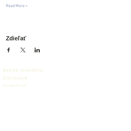
Read More >
Zdieľať
Balnea cosmetics
Disclosure
Download
Balnea cluster
Blog
TIC
About us
Share