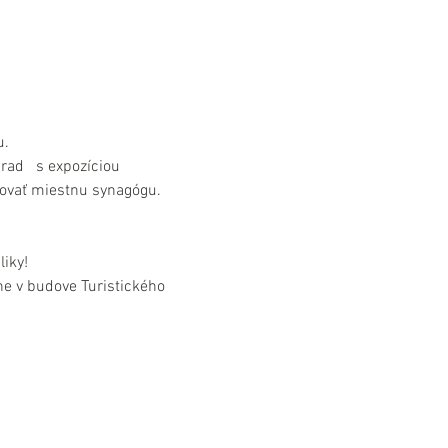
u.
d   s expozíciou 
ovať miestnu synagógu.
liky!
e v budove Turistického 