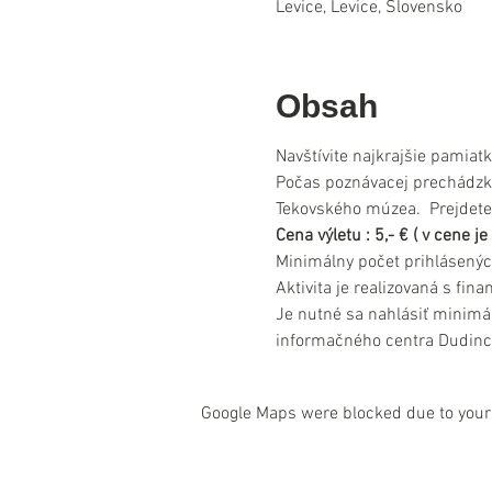
Levice, Levice, Slovensko
Obsah
Navštívite najkrajšie pamiat
Počas poznávacej prechádzk
Tekovského múzea.  Prejdet
Cena výletu : 5,- € ( v cene 
Minimálny počet prihlásenýc
Aktivita je realizovaná s fi
Je nutné sa nahlásiť minimá
informačného centra Dudinc
Google Maps were blocked due to your 