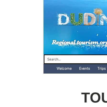
Dud
Regional tourism or
Welcome
Events
Trips
TO