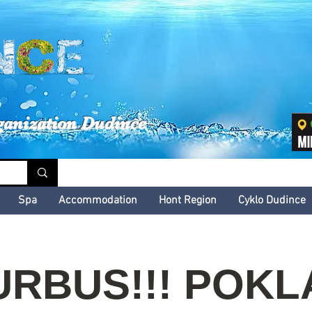
inské kultúrne leto
ganization Dudince
Spa
Accommodation
Hont Region
Cyklo Dudince
URBUS!!! POKL