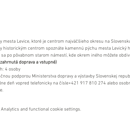
ky mesta Levice, ktoré je centrom najväčšieho okresu na Slovensk
y historickým centrom spoznáte kamennú pýchu mesta Levický hra
e sa po pôvabnom starom námestí, kde okrem iného môžete obdiv
je zahrnutá doprava a vstupné)
h: 4 osoby
nančnou podporou Ministerstva dopravy a výstavby Slovenskej repub
lne deň vopred telefonicky na čísle+421 917 810 274 alebo osobn
e.
Analytics and functional cookie settings.