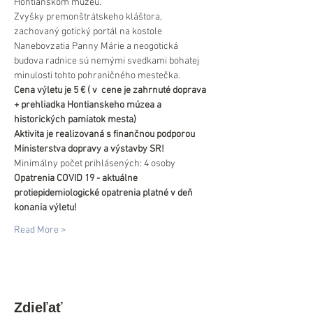
Hontianskom múzeu.
Zvyšky premonštrátskeho kláštora, 
zachovaný gotický portál na kostole 
Nanebovzatia Panny Márie a neogotická 
budova radnice sú nemými svedkami bohatej 
minulosti tohto pohraničného mestečka.
Cena výletu je 5 € ( v  cene je zahrnuté doprava 
+ prehliadka Hontianskeho múzea a 
historických pamiatok mesta)
Aktivita je realizovaná s finančnou podporou 
Ministerstva dopravy a výstavby SR!
Minimálny počet prihlásených: 4 osoby
Opatrenia COVID 19 - aktuálne 
protiepidemiologické opatrenia platné v deň 
konania výletu!
Read More >
Zdieľať