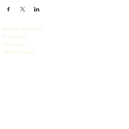
Balnea cosmetics
Disclosure
Download
Balnea cluster
Blog
TIC
About us
Share