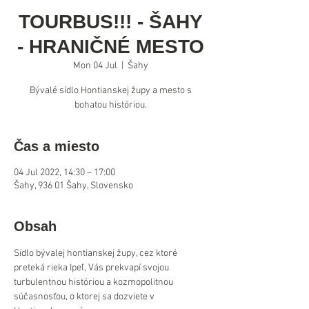
TOURBUS!!! - ŠAHY
- HRANIČNÉ MESTO
Mon 04 Jul
  |  
Šahy
Bývalé sídlo Hontianskej župy a mesto s
bohatou históriou.
Čas a miesto
04 Jul 2022, 14:30 – 17:00
Šahy, 936 01 Šahy, Slovensko
Obsah
Sídlo bývalej hontianskej župy, cez ktoré 
preteká rieka Ipeľ, Vás prekvapí svojou 
turbulentnou históriou a kozmopolitnou 
súčasnosťou, o ktorej sa dozviete v 