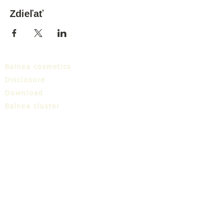
Zdieľať
Balnea cosmetics
Disclosure
Download
Balnea cluster
Blog
TIC
About us
Share