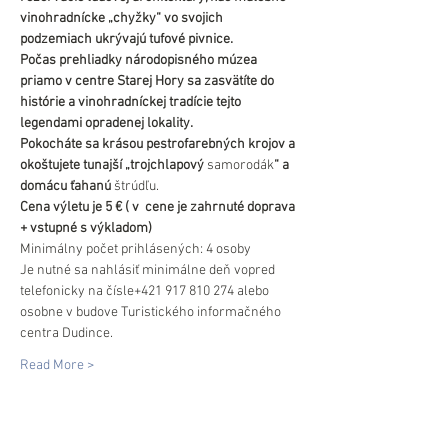
vinohradnícke „chyžky“ vo svojich 
podzemiach ukrývajú tufové pivnice.
Počas prehliadky národopisného múzea 
priamo v centre Starej Hory sa zasvätíte do 
histórie a vinohradníckej tradície tejto 
legendami opradenej lokality.
Pokocháte sa krásou pestrofarebných krojov a 
okoštujete tunajší „trojchlapový 
samorodák
“ a 
domácu ťahanú
 štrúdľu.
Cena výletu je 5 € ( v  cene je zahrnuté doprava 
+ vstupné s výkladom)
Minimálny počet prihlásených: 4 osoby
Je nutné sa nahlásiť minimálne deň vopred 
telefonicky na čísle+421 917 810 274 alebo 
osobne v budove Turistického informačného 
centra Dudince.
Read More >