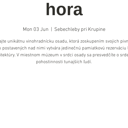
hora
Mon 03 Jun
  |  
Sebechleby pri Krupine
jte unikátnu vinohradnícku osadu, ktorá zoskupením svojich pivn
k postavených nad nimi vytvára jedinečnú pamiatkovú rezerváciu 
itektúry. V miestnom múzeum v srdci osady sa presvedčíte o srd
pohostinnosti tunajších ľudí.