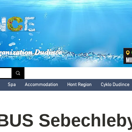
inské kultúrne leto
ganization Dudince
Spa
Accommodation
Hont Region
Cyklo Dudince
US Sebechleby