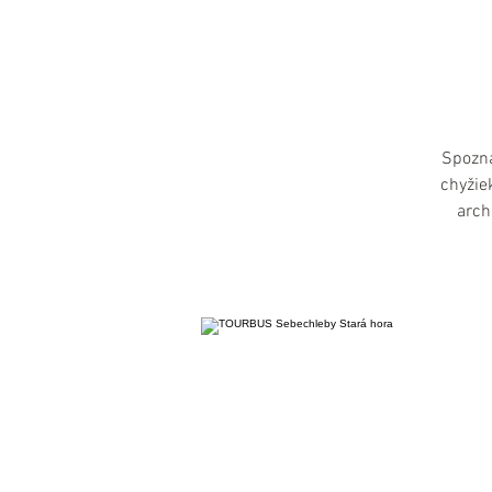
Spozna
chyžie
arch