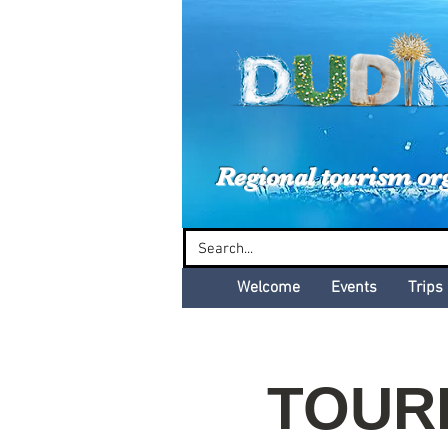
Dud
Regional tourism or
Welcome
Events
Trips
TOURB