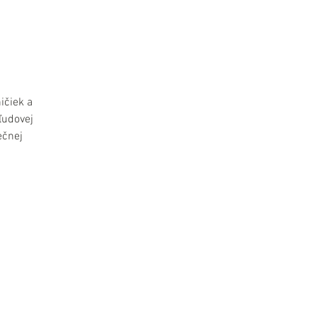
ičiek a
ľudovej
ečnej