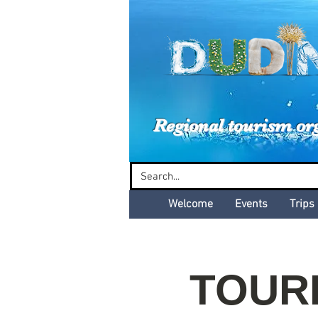
Dud
Regional tourism or
Welcome
Events
Trips
TOURB