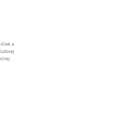
ičiek a
ľudovej
ečnej