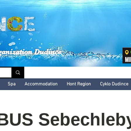
inské kultúrne leto
ganization Dudince
Spa
Accommodation
Hont Region
Cyklo Dudince
US Sebechleby