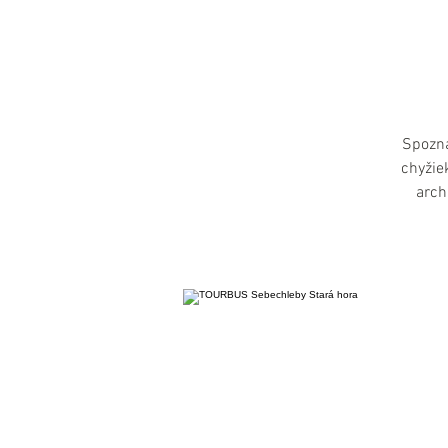
Spozna
chyžie
arch