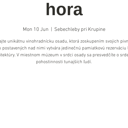
hora
Mon 10 Jun
  |  
Sebechleby pri Krupine
jte unikátnu vinohradnícku osadu, ktorá zoskupením svojich pivn
k postavených nad nimi vytvára jedinečnú pamiatkovú rezerváciu 
itektúry. V miestnom múzeum v srdci osady sa presvedčíte o srd
pohostinnosti tunajších ľudí.