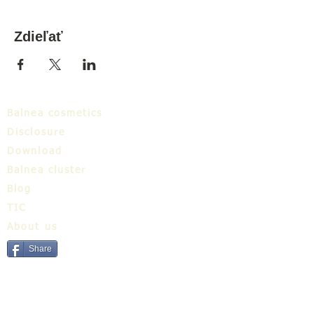
Zdieľať
Balnea cosmetics
Disclosure
Download
Balnea cluster
Blog
TIC
About us
Share