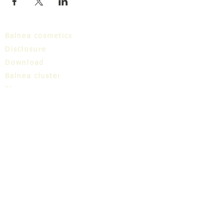
Balnea cosmetics
Disclosure
Download
Balnea cluster
Blog
TIC
About us
Share