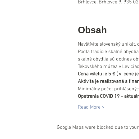
Brhlovce, Brhlovce 9, 935 02
Obsah
Navštívite slovenský unikát, 
Podľa tradície skalné obydli
skalné obydlia sú dodnes obý
Tekovského múzea v Leviciac
Cena výletu je 5 € ( v  cene
Aktivita je realizovaná s fi
Minimálny počet prihlásenýc
Opatrenia COVID 19 - aktuáln
Read More >
Google Maps were blocked due to your 