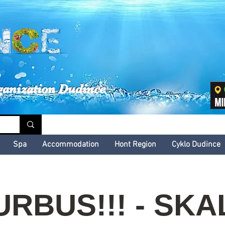
inské kultúrne leto
ganization Dudince
Spa
Accommodation
Hont Region
Cyklo Dudince
RBUS!!! - SK