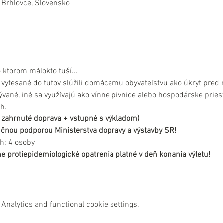
 Brhlovce, Slovensko
o ktorom málokto tuší... 
a vytesané do tufov slúžili domácemu obyvateľstvu ako úkryt pred 
vané, iné sa využívajú ako vínne pivnice alebo hospodárske priest
h.
 je zahrnuté doprava + vstupné s výkladom)
nančnou podporou Ministerstva dopravy a výstavby SR!
h: 4 osoby
e protiepidemiologické opatrenia platné v deň konania výletu!
Analytics and functional cookie settings.