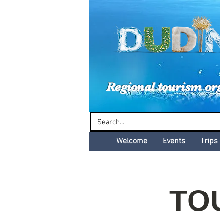
Dud
Regional tourism or
Welcome
Events
Trips
TOU