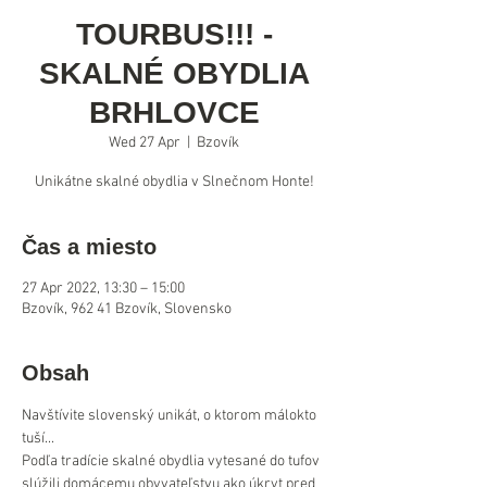
TOURBUS!!! -
SKALNÉ OBYDLIA
BRHLOVCE
Wed 27 Apr
  |  
Bzovík
Čas a miesto
27 Apr 2022, 13:30 – 15:00
Bzovík, 962 41 Bzovík, Slovensko
Obsah
Navštívite slovenský unikát, o ktorom málokto 
tuší... 
Podľa tradície skalné obydlia vytesané do tufov 
slúžili domácemu obyvateľstvu ako úkryt pred 