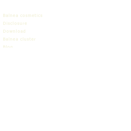
Balnea cosmetics
Disclosure
Download
Balnea cluster
Blog
TIC
About us
Share