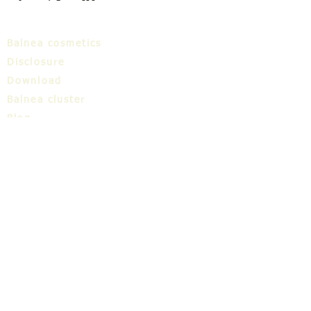
Balnea cosmetics
Disclosure
Download
Balnea cluster
Blog
TIC
About us
Share