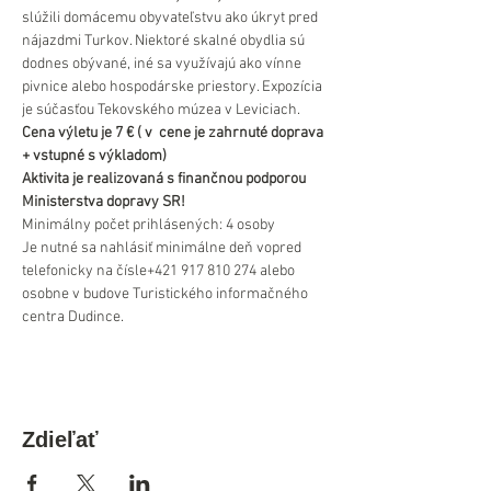
slúžili domácemu obyvateľstvu ako úkryt pred 
nájazdmi Turkov. Niektoré skalné obydlia sú 
dodnes obývané, iné sa využívajú ako vínne 
pivnice alebo hospodárske priestory. Expozícia 
je súčasťou Tekovského múzea v Leviciach.
Cena výletu je 7 € ( v  cene je zahrnuté doprava 
+ vstupné s výkladom)
Aktivita je realizovaná s finančnou podporou 
Ministerstva dopravy SR!
Minimálny počet prihlásených: 4 osoby
Je nutné sa nahlásiť minimálne deň vopred 
telefonicky na čísle+421 917 810 274 alebo 
osobne v budove Turistického informačného 
centra Dudince.
Zdieľať