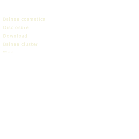
Balnea cosmetics
Disclosure
Download
Balnea cluster
Blog
TIC
About us
Share