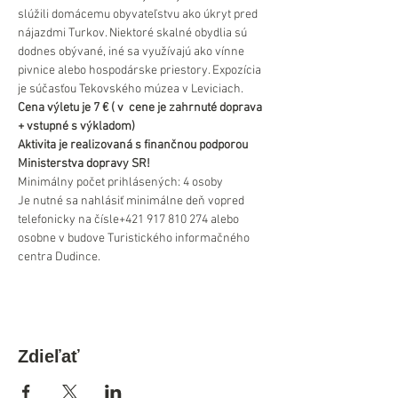
slúžili domácemu obyvateľstvu ako úkryt pred 
nájazdmi Turkov. Niektoré skalné obydlia sú 
dodnes obývané, iné sa využívajú ako vínne 
pivnice alebo hospodárske priestory. Expozícia 
je súčasťou Tekovského múzea v Leviciach.
Cena výletu je 7 € ( v  cene je zahrnuté doprava 
+ vstupné s výkladom)
Aktivita je realizovaná s finančnou podporou 
Ministerstva dopravy SR!
Minimálny počet prihlásených: 4 osoby
Je nutné sa nahlásiť minimálne deň vopred 
telefonicky na čísle+421 917 810 274 alebo 
osobne v budove Turistického informačného 
centra Dudince.
Zdieľať