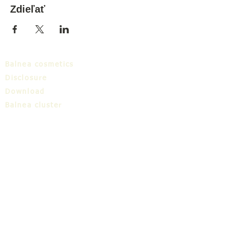
Zdieľať
Balnea cosmetics
Disclosure
Download
Balnea cluster
Blog
TIC
About us
Share