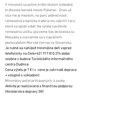
V minulosti sa pyšne hrdilo titulom slobodné 
kráľovské banské mesto Pukanec.  Dnes už 
síce nie je mestom, no punc jedinečnosti, 
remeselná a banícka tradícia mu vdýchli čaro, 
ktoré sa oplatí vidieť. Na výlete navštívite 
remeselnú uličku, pozveme Vás do kostola sv. 
Mikuláša a zoznámite sa s najväčším 
pestovateľom Moruše čiernej na Slovensku.
Je nutné sa nahlásiť minimálne deň vopred 
telefonicky na čísle+421 917 810 274 alebo 
osobne v budove Turistického informačného 
centra Dudince.
Cena výletu je 7 € ( v  cene je zahrnuté doprava 
+ vstupné s výkladom)
Minimálny počet prihlásených: 4 osoby
Aktivita je realizovaná s finančnou podporou 
Ministerstva dopravy SR!