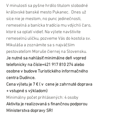
V minulosti sa pyšne hrdilo titulom slobodné 
kráľovské banské mesto Pukanec.  Dnes už 
síce nie je mestom, no punc jedinečnosti, 
remeselná a banícka tradícia mu vdýchli čaro, 
ktoré sa oplatí vidieť. Na výlete navštívite 
remeselnú uličku, pozveme Vás do kostola sv. 
Mikuláša a zoznámite sa s najväčším 
pestovateľom Moruše čiernej na Slovensku.
Je nutné sa nahlásiť minimálne deň vopred 
telefonicky na čísle+421 917 810 274 alebo 
osobne v budove Turistického informačného 
centra Dudince.
Cena výletu je 7 € ( v  cene je zahrnuté doprava 
+ vstupné s výkladom)
Minimálny počet prihlásených: 4 osoby
Aktivita je realizovaná s finančnou podporou 
Ministerstva dopravy SR!