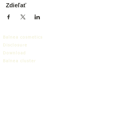
Zdieľať
Balnea cosmetics
Disclosure
Download
Balnea cluster
Blog
TIC
About us
Share