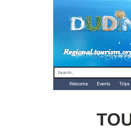
Dud
Regional tourism or
Welcome
Events
Trips
TOU