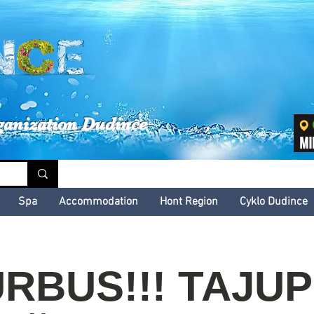
inské kultúrne leto
ganization Dudince
Spa
Accommodation
Hont Region
Cyklo Dudince
RBUS!!! TAJU