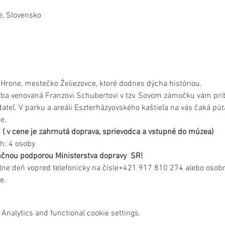
e, Slovensko
 Hrone, mestečko Želiezovce, ktoré dodnes dýcha históriou.
venovaná Franzovi Schubertovi v tzv. Sovom zámočku vám priblíži
ateľ. V parku a areáli Eszterházyovského kaštieľa na vás čaká pút
e.
 ( v cene je zahrnutá doprava, sprievodca a vstupné do múzea)
h: 4 osoby
nančnou podporou Ministerstva dopravy  SR!
lne deň vopred telefonicky na čísle+421 917 810 274 alebo osobn
e.
Analytics and functional cookie settings.