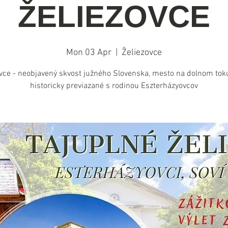
ŽELIEZOVCE
Mon 03 Apr
  |  
Želiezovce
ovce - neobjavený skvost južného Slovenska, mesto na dolnom tok
historicky previazané s rodinou Eszterházyovcov