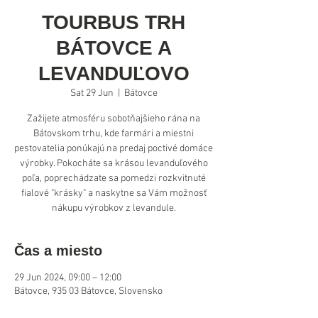
TOURBUS TRH
BÁTOVCE A
LEVANDUĽOVO
Sat 29 Jun
  |  
Bátovce
Zažijete atmosféru sobotňajšieho rána na
Bátovskom trhu, kde farmári a miestni
pestovatelia ponúkajú na predaj poctivé domáce
výrobky. Pokocháte sa krásou levanduľového
poľa, poprechádzate sa pomedzi rozkvitnuté
fialové "krásky" a naskytne sa Vám možnosť
nákupu výrobkov z levandule.
Čas a miesto
29 Jun 2024, 09:00 – 12:00
Bátovce, 935 03 Bátovce, Slovensko