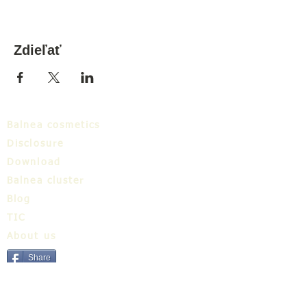
Zdieľať
Balnea cosmetics
Disclosure
Download
Balnea cluster
Blog
TIC
About us
Share