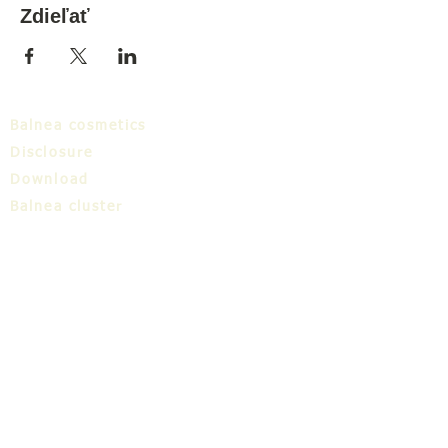
Zdieľať
Balnea cosmetics
Disclosure
Download
Balnea cluster
Blog
TIC
About us
Share