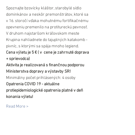
Spoznajte bzovícky kláštor, starobylé sídlo 
dominkánov a neskôr premonštrátov, ktoré sa 
v 16. storočí vďaka mohutnému fortifikačnému 
opevneniu premenilo na protitureckú pevnosť.
V druhom najstaršom kráľovskom meste 
Krupina nahliadnete do tajuplných katakomb - 
pivníc, s ktorými sa spája mnoho legiend.
Cena výletu je 5 € ( v  cene je zahrnuté doprava 
+ sprievodca)
Aktivita je realizovaná s finančnou podporou 
Ministerstva dopravy a výstavby SR!
Minimálny počet prihlásených: 4 osoby
Opatrenia COVID 19 - aktuálne 
protiepidemiologické opatrenia platné v deň 
konania výletu!
Read More >