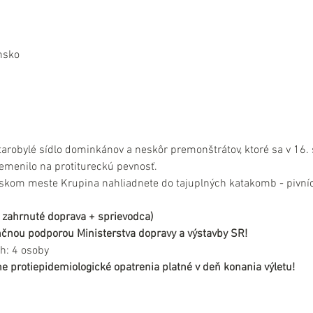
nsko
starobylé sídlo dominkánov a neskôr premonštrátov, ktoré sa v 16
emenilo na protitureckú pevnosť.
kom meste Krupina nahliadnete do tajuplných katakomb - pivníc
je zahrnuté doprava + sprievodca)
nančnou podporou Ministerstva dopravy a výstavby SR!
h: 4 osoby
e protiepidemiologické opatrenia platné v deň konania výletu!