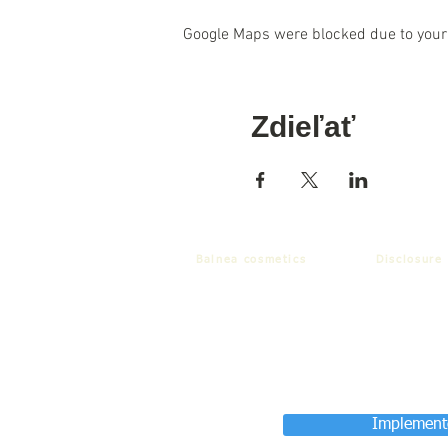
Google Maps were blocked due to your 
Zdieľať
Balnea cosmetics
Disclosure
Implemente