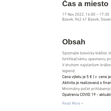
Čas a miesto
17 Nov 2022, 14:00 – 17:30
Bzovík, 962 41 Bzovík, Slove
Obsah
Spoznajte bzovícky kláštor, 
fortifikačnému opevneniu pr
V druhom najstaršom kráľovs
legiend.
Cena výletu je 5 € ( v  cene 
Aktivita je realizovaná s fi
Minimálny počet prihlásenýc
Opatrenia COVID 19 - aktuáln
Read More >