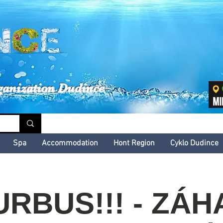
inské kultúrne leto
ganization Dudince
Spa
Accommodation
Hont Region
Cyklo Dudince
RBUS!!! - ZÁ