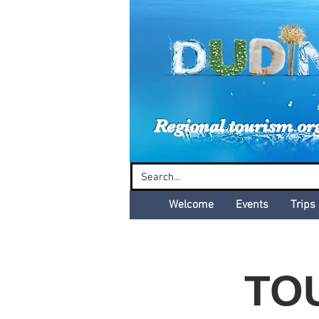
Dud
Regional tourism or
Welcome
Events
Trips
TOU