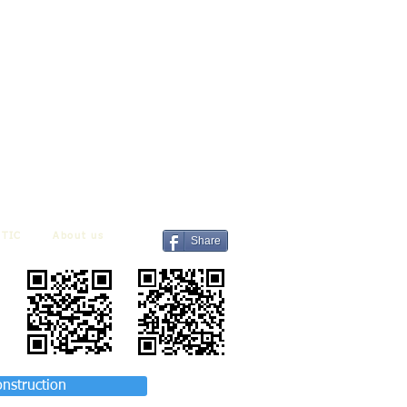
TIC
About us
Share
onstruction