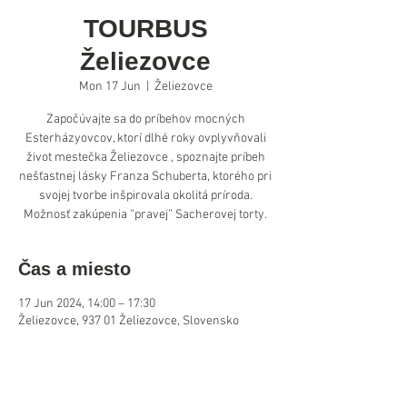
TOURBUS
Želiezovce
Mon 17 Jun
  |  
Želiezovce
Započúvajte sa do príbehov mocných
Esterházyovcov, ktorí dlhé roky ovplyvňovali
život mestečka Želiezovce , spoznajte príbeh
nešťastnej lásky Franza Schuberta, ktorého pri
svojej tvorbe inšpirovala okolitá príroda.
Možnosť zakúpenia “pravej” Sacherovej torty.
Čas a miesto
17 Jun 2024, 14:00 – 17:30
Želiezovce, 937 01 Želiezovce, Slovensko