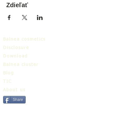
Zdieľať
Balnea cosmetics
Disclosure
Download
Balnea cluster
Blog
TIC
About us
Share