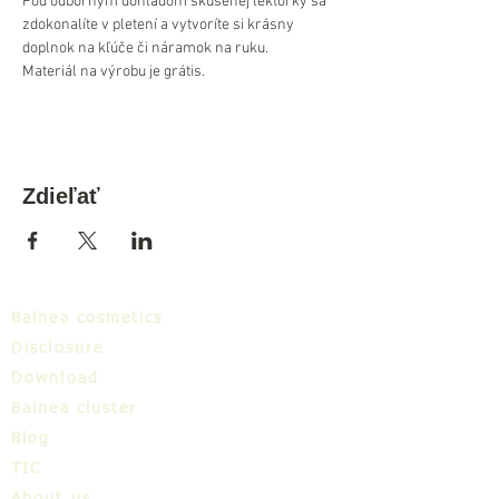
Pod odborným dohľadom skúsenej lektorky sa 
zdokonalíte v pletení a vytvoríte si krásny 
doplnok na kľúče či náramok na ruku. 
Materiál na výrobu je grátis.
Zdieľať
Balnea cosmetics
Disclosure
Download
Balnea cluster
Blog
TIC