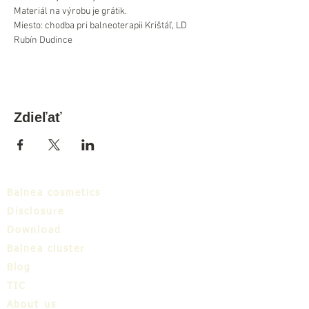
Materiál na výrobu je grátik.
Miesto: chodba pri balneoterapii Krištáľ, LD 
Rubín Dudince
Zdieľať
Balnea cosmetics
Disclosure
Download
Balnea cluster
Blog
TIC
About us