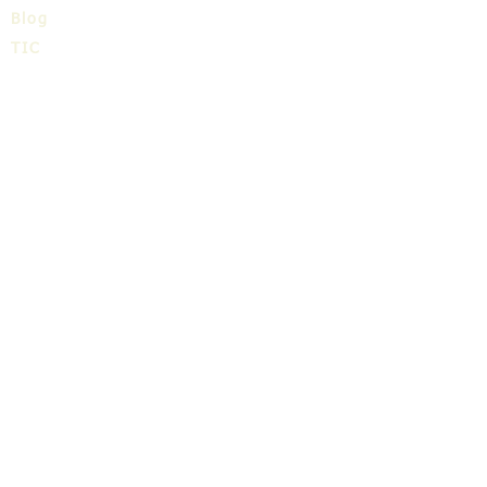
Blog
TIC
About us
Share