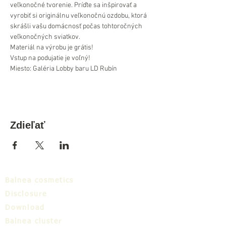
veľkonočné tvorenie. Príďte sa inšpirovať a 
vyrobiť si originálnu veľkonočnú ozdobu, ktorá 
skrášli vašu domácnosť počas tohtoročných 
veľkonočných sviatkov.
Materiál na výrobu je grátis!
Vstup na podujatie je voľný!
Miesto: Galéria Lobby baru LD Rubín
Zdieľať
Balnea cosmetics
Disclosure
Download
Balnea cluster