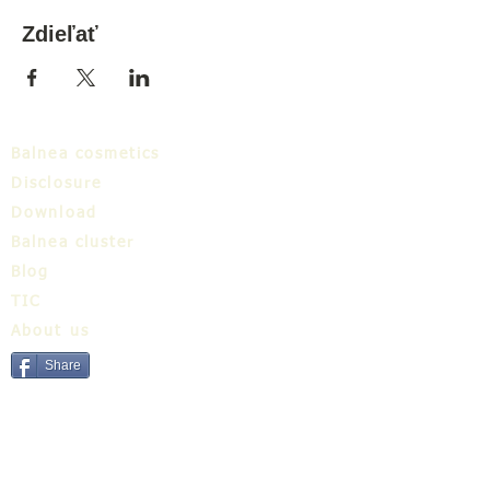
Zdieľať
Balnea cosmetics
Disclosure
Download
Balnea cluster
Blog
TIC
About us
Share